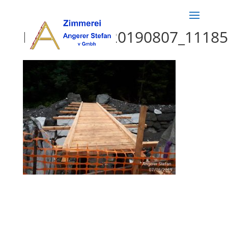
K1024_IMG_20190807_11185