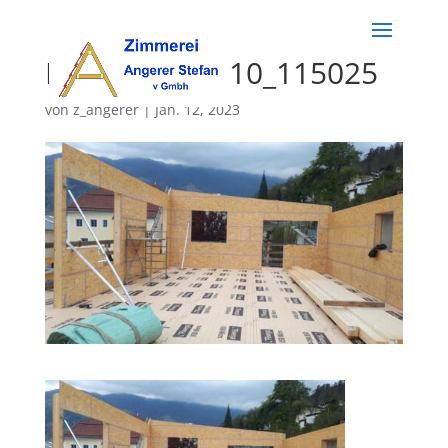
K800_20210510_115025
von
z_angerer
|
Jan. 12, 2023