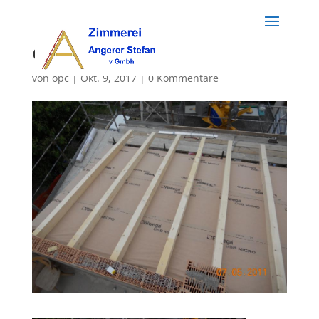
dach (21)
von
opc
|
Okt. 9, 2017
|
0 Kommentare