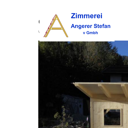
dach (49)
von
opc
|
Okt. 9, 2017
|
0 Kommentare