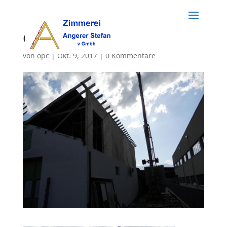
dach (5)
von
opc
|
Okt. 9, 2017
|
0 Kommentare