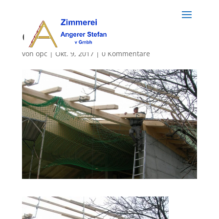
dach (50)
von
opc
|
Okt. 9, 2017
|
0 Kommentare