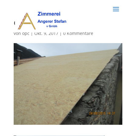
dach (72)
von
opc
|
Okt. 9, 2017
|
0 Kommentare