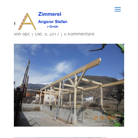
dach (81)
von
opc
|
Okt. 9, 2017
|
0 Kommentare