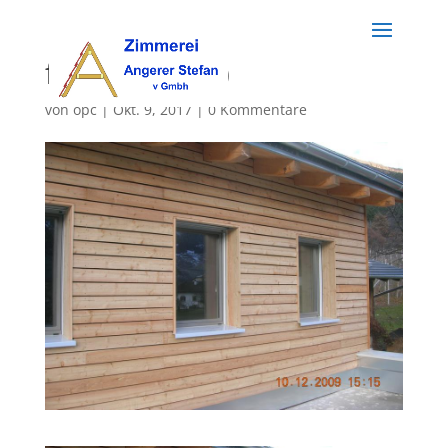
fassaden (21)
von
opc
|
Okt. 9, 2017
|
0 Kommentare