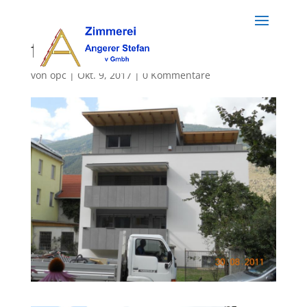
fassaden (9)
von
opc
|
Okt. 9, 2017
|
0 Kommentare