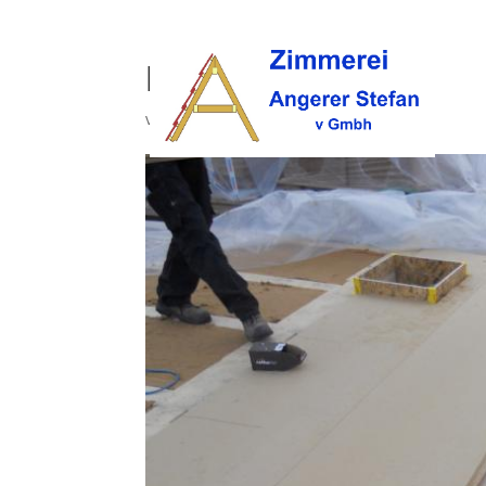
holzbau (11)
von
opc
|
Okt. 9, 2017
|
0 Kommentare