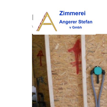
holzbau (15)
von
opc
|
Okt. 9, 2017
|
0 Kommentare