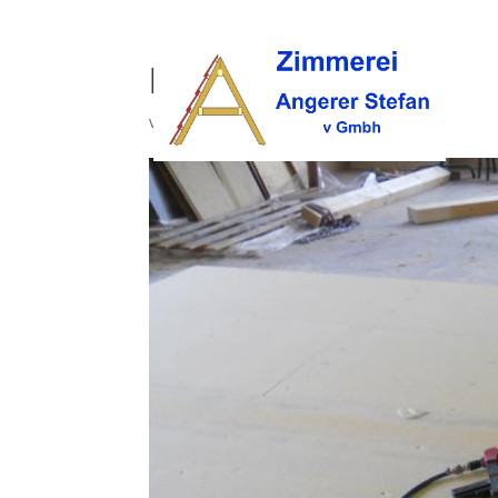
holzbau (32)
von
opc
|
Okt. 9, 2017
|
0 Kommentare