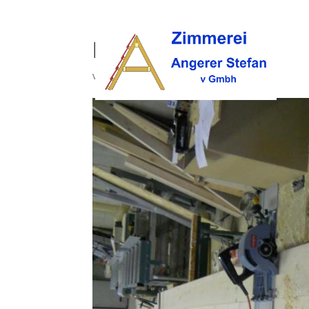
holzbau (33)
von
opc
|
Okt. 9, 2017
|
0 Kommentare