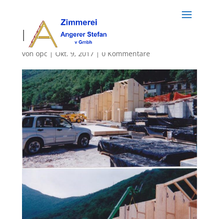
holzbau (35)
von
opc
|
Okt. 9, 2017
|
0 Kommentare