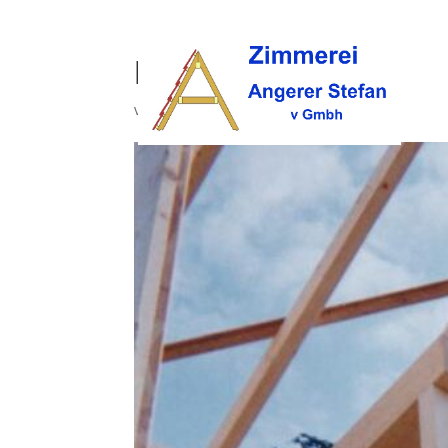
holzbau (40)
von
opc
|
Okt. 9, 2017
|
0 Kommentare