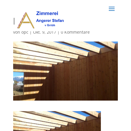
holzbau (44)
von
opc
|
Okt. 9, 2017
|
0 Kommentare