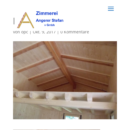
holzbau (53)
von
opc
|
Okt. 9, 2017
|
0 Kommentare