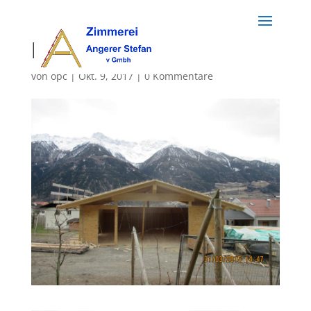
holzbau (58)
von
opc
|
Okt. 9, 2017
|
0 Kommentare