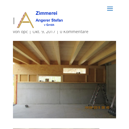
holzbau (60)
von
opc
|
Okt. 9, 2017
|
0 Kommentare