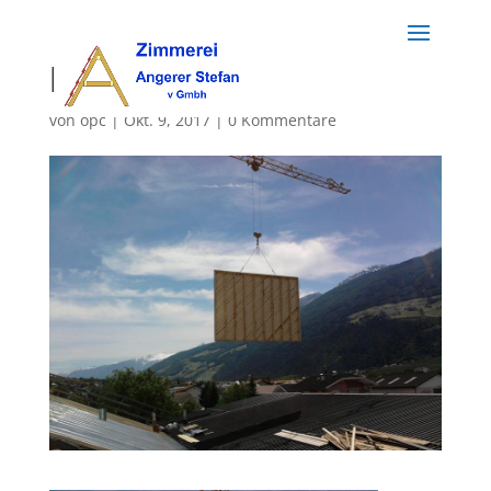
holzbau (70)
von
opc
|
Okt. 9, 2017
|
0 Kommentare