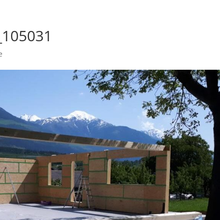
Willkommen
_105031
e