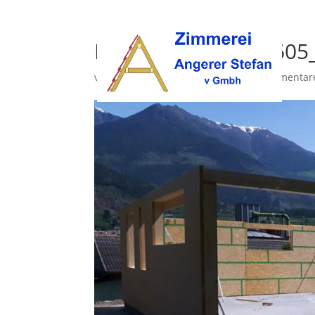
K1024_IMG_20190605
von
z_angerer
|
März 23, 2020
|
0 Kommentar