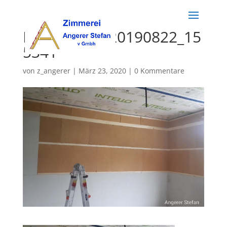
K1024_IMG_20190822_15
5341
von
z_angerer
|
März 23, 2020
|
0 Kommentare