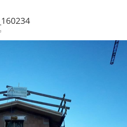
Willkommen
_160234
e