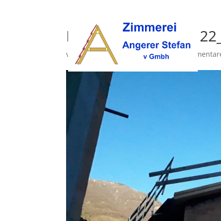
K1024_IMG_20200122
von
z_angerer
|
März 23, 2020
|
0 Kommentar