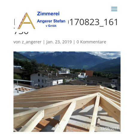
K800_IMG_20170823_161
730
von
z_angerer
|
Jan. 23, 2019
|
0 Kommentare