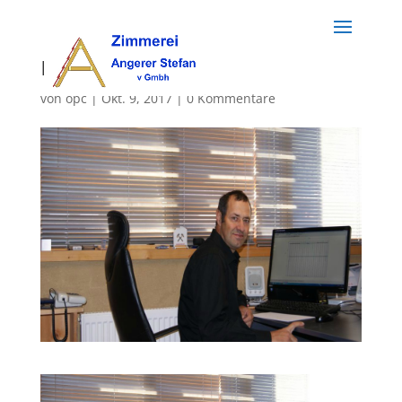
ndsc03401
von
opc
|
Okt. 9, 2017
|
0 Kommentare