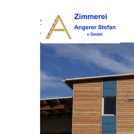
SONY DSC
von
opc
|
Okt. 9, 2017
|
0 Kommentare